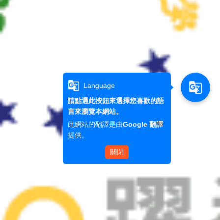
g_translate
g_translate
Language
請點選此按鈕來選擇您喜歡的語
言來瀏覽本網站。
此網站的翻譯是由
Google 翻譯
提供。
關閉